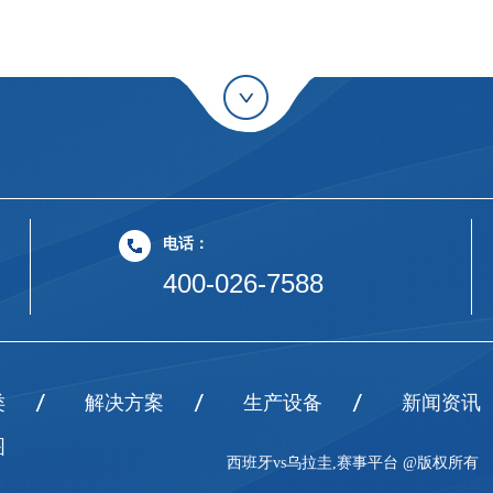
电话：
400-026-7588
类
解决方案
生产设备
新闻资讯
图
西班牙vs乌拉圭,赛事平台 @版权所有