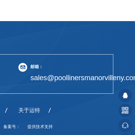
邮箱：
sales@poollinersmanorvilleny.c
关于运特
备案号：
提供技术支持