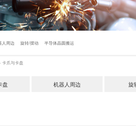
器人周边
旋转/摆动
半导体晶圆搬运
>
卡爪与卡盘
卡盘
机器人周边
旋