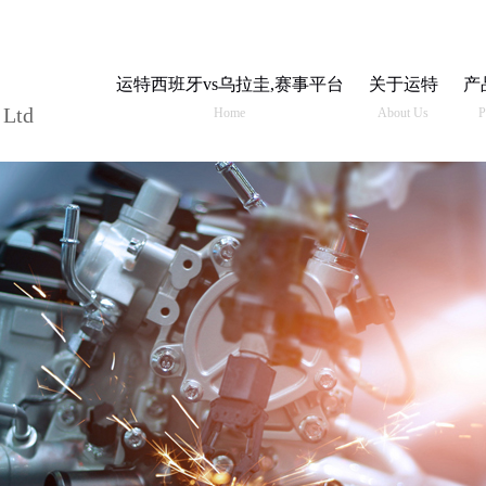
台
运特西班牙vs乌拉圭,赛事平台
关于运特
产
 Ltd
Home
About Us
P
西班牙vs乌拉圭,赛事平台
Contact