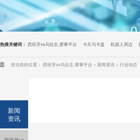
热搜关键词：
西班牙vs乌拉圭,赛事平台
卡爪与卡盘
机器人周边
您当前的位置：
西班牙vs乌拉圭,赛事平台
>
新闻资讯
>
行业动态
新闻
资讯
西班牙vs