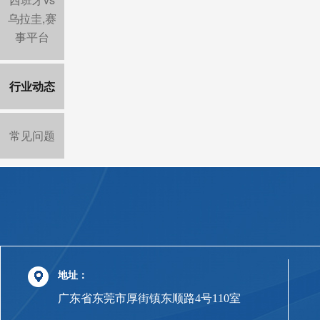
乌拉圭,赛
事平台
行业动态
常见问题
地址：
广东省东莞市厚街镇东顺路4号110室