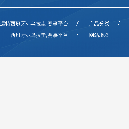
运特西班牙vs乌拉圭,赛事平台
产品分类
西班牙vs乌拉圭,赛事平台
网站地图