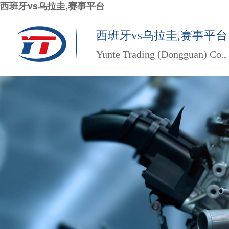
西班牙vs乌拉圭,赛事平台
西班牙vs乌拉圭,赛事平台
Yunte Trading (Dongguan) Co.,