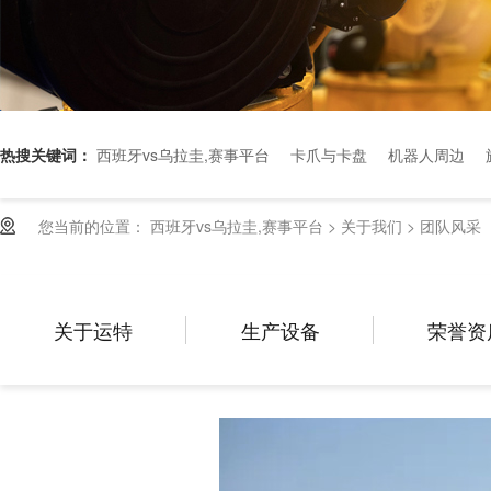
热搜关键词：
西班牙vs乌拉圭,赛事平台
卡爪与卡盘
机器人周边
您当前的位置：
西班牙vs乌拉圭,赛事平台
>
关于我们
>
团队风采
关于运特
生产设备
荣誉资