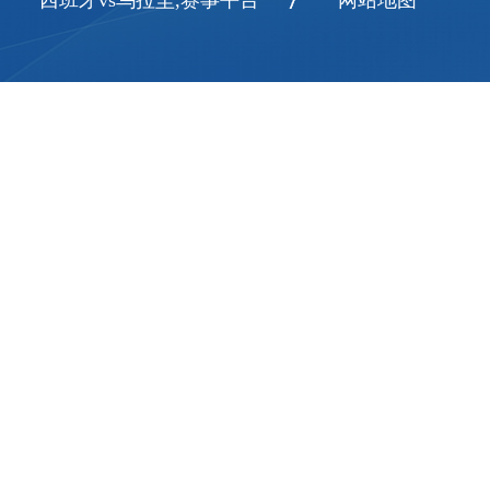
西班牙vs乌拉圭,赛事平台
网站地图