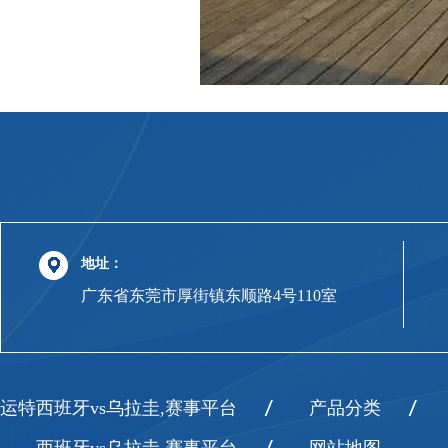
地址：
广东省东莞市厚街镇东顺路4号110室
运特西班牙vs乌拉圭,赛事平台
产品分类