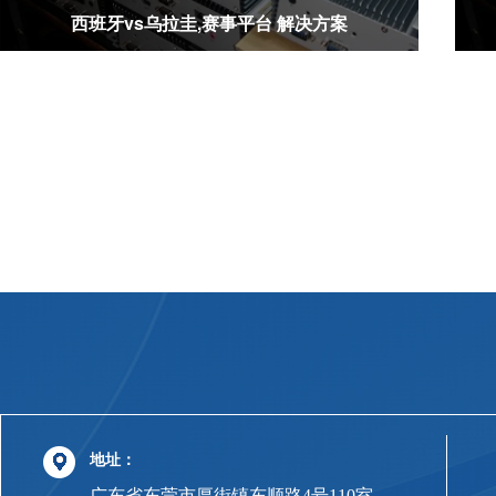
西班牙vs乌拉圭,赛事平台 解决方案
地址：
广东省东莞市厚街镇东顺路4号110室